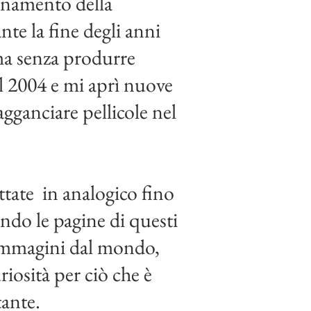
binamento della
te la fine degli anni
 ma senza produrre
l 2004 e mi aprì nuove
agganciare pellicole nel
ttate in analogico fino
ando le pagine di questi
i immagini dal mondo,
iosità per ciò che è
tante.