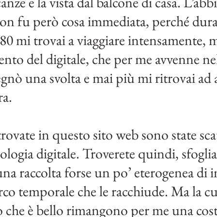
nze e la vista dal balcone di casa. L’ab
 non fu però cosa immediata, perché duran
i ’80 mi trovai a viaggiare intensamente,
nto del digitale, che per me avvenne ne
gnò una svolta e mai più mi ritrovai ad 
ra.
trovate in questo sito web sono state sca
nologia digitale. Troverete quindi, sfogli
, una raccolta forse un po’ eterogenea d
co temporale che le racchiude. Ma la cur
iò che è bello rimangono per me una cos